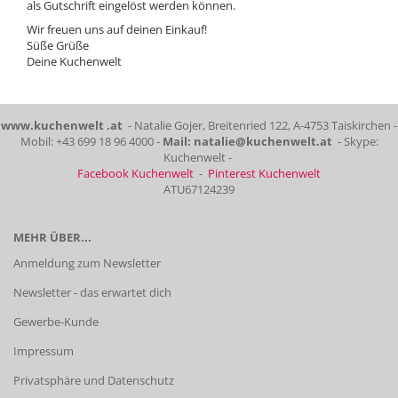
als Gutschrift eingelöst werden können.
Wir freuen uns auf deinen Einkauf!
Süße Grüße
Deine Kuchenwelt
www.kuchenwelt .at
- Natalie Gojer, Breitenried 122, A-4753 Taiskirchen -
Mobil: +43 699 18 96 4000 -
Mail: natalie@kuchenwelt.at
- Skype:
Kuchenwelt -
Facebook Kuchenwelt
-
Pinterest Kuchenwelt
ATU67124239
MEHR ÜBER...
Anmeldung zum Newsletter
Newsletter - das erwartet dich
Gewerbe-Kunde
Impressum
Privatsphäre und Datenschutz