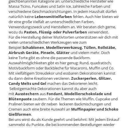
gleichbenannten Kategorie an: unterschiedliche Hersteller wie
Massa Ticino, Funcakes und Satin Ice, zahlreiche Farben und
verschiedene Geschmacksrichtungen. In jedem Haushalt dürfen
natürlich keine
Lebensmittelfarben
fehlen. Auch hier bieten wir
dir eine große Vielfalt an unterschiedlichen Farben,
Verwendungszweck und Herstellern an. Wir beraten dich gerne,
wozu du
Pasten, Flüssig- oder Pulverfarben
verwendest.
Für die Herstellung deiner Motivtorten unterstützen wir dich mit
vielen unterschiedlichen Werkzeugen wie zum
Beispiel
Schablonen
,
Modellierwerkzeug, Tüllen, Rollstäbe,
Airbrush Geräte, Pinseln, Glätter
und vielem mehr. Doch
keine Torte gibt es ohne die passende Backform.
Auswahlmöglichkeiten gibt es hier genug: Rund, quadratisch,
Motivbackform oder Backbleche für Macarons, Muffin und Co.
Mit vielfältigem Streudekor und essbaren Dekorationen kannst
du dann deine Kreationen verzieren.
Zuckerperlen, Glitzer,
Candy Melts und Gel
machen das Dekorieren leicht.
Selbstgemachte Dekorationen kannst du aber auch
mit
Ausstechern
aus
Fondant, Modellierschokolade und
Blütenpaste
zaubern. Für die Themen wie Muffin, Cupcake und
Pralinen bieten wir dir neben leckeren Backmischungen und
Cremen auch eine breite Auswahl an
Muffinpapier und Schoko
Gießformen
.
Bei uns wirst du als Kunde geehrt und belohnt: Mit jedem Einkauf
sammelst du Punkte, die bei kommenden Bestellungen wieder