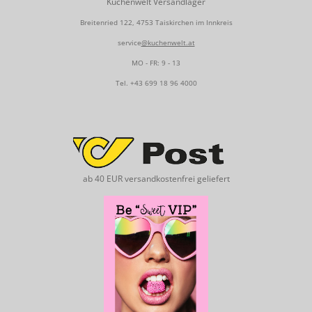
Kuchenwelt Versandlager
Breitenried 122, 4753 Taiskirchen im Innkreis
service
@kuchenwelt.at
MO - FR: 9 - 13
Tel.
+43 699 18 96 4000
ab 40 EUR versandkostenfrei geliefert