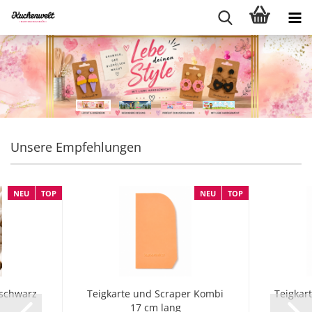
Unsere Empfehlungen
NEU
TOP
NEU
TOP
schwarz
Teigkarte und Scraper Kombi
Teigkar
17 cm lang