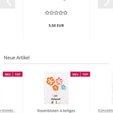
5,50 EUR
Neue Artikel
NEU
TOP
NEU
TOP
er Kombi
Rosenblüten 4-teiliges
Gänsebl