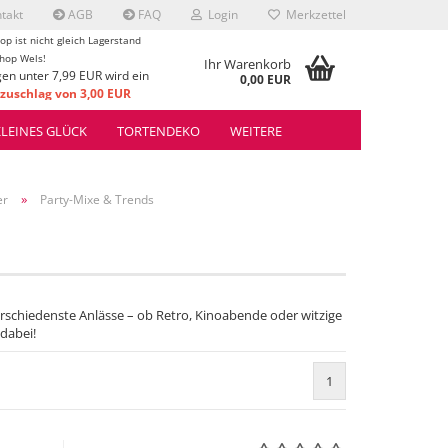
takt
AGB
FAQ
Login
Merkzettel
op ist nicht gleich Lagerstand
hop Wels!
Ihr Warenkorb
gen unter 7,99 EUR wird ein
0,00 EUR
uschlag von 3,00 EUR
rrechnet.
KLEINES GLÜCK
TORTENDEKO
WEITERE
»
er
Party-Mixe & Trends
schiedenste Anlässe – ob Retro, Kinoabende oder witzige
 dabei!
1