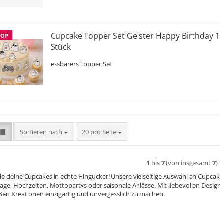
Cupcake Topper Set Geister Happy Birthday 1
TOP
Stück
essbarers Topper Set
Sortieren nach
pro Seite
Sortieren nach
20 pro Seite
1
bis
7
(von insgesamt
7
)
e deine Cupcakes in echte Hingucker! Unsere vielseitige Auswahl an Cupcake 
age, Hochzeiten, Mottopartys oder saisonale Anlässe. Mit liebevollen Design
ßen Kreationen einzigartig und unvergesslich zu machen.