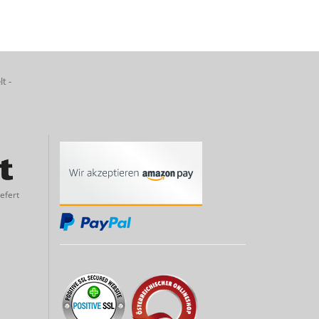
lt -
efert