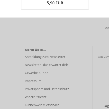
5,90 EUR
Mob
MEHR ÜBER...
Anmeldung zum Newsletter
Pater-Bern
Newsletter - das erwartet dich
Gewerbe-Kunde
Impressum
Privatsphäre und Datenschutz
Widerrufsrecht
Kuchenwelt Mietservice
La