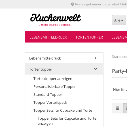
Rosies geheimer Bauernhof Club
Alle
LEBENSMITTELDRUCK
TORTENTOPPER
LEBENSM
Startseit
Lebensmitteldruck
Tortentopper
Party
Tortentopper anzeigen
Personalisierbare Topper
Hier fi
Standard Topper
Topper Vorteilspack
Topper Sets für Cupcake und Torte
Topper Sets für Cupcake und Torte
anzeigen