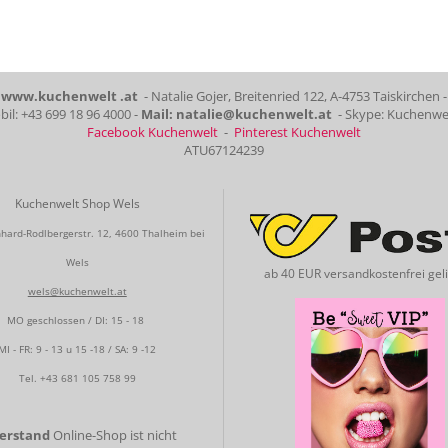
www.kuchenwelt .at
- Natalie Gojer, Breitenried 122, A-4753 Taiskirchen -
il: +43 699 18 96 4000 -
Mail: natalie@kuchenwelt.at
- Skype: Kuchenwe
Facebook Kuchenwelt
-
Pinterest Kuchenwelt
ATU67124239
Kuchenwelt Shop Wels
hard-Rodlbergerstr. 12, 4600 Thalheim bei
Wels
ab 40 EUR versandkostenfrei geli
wels@kuchenwelt.at
MO geschlossen / DI: 15 - 18
MI - FR: 9 - 13 u 15 -18 / SA: 9 -12
Tel.
+43 681 105 758 99
gerstand
Online-Shop ist nicht