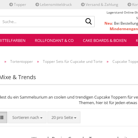
Topper
Lebensmitteldruck
Versand & Zahlung
Kon
Lagerstand Online-Sh
Suche...
S
Neu
: Bei Bestellun
Mindermengenz
ve
ITTELFARBEN
ROLLFONDANT & CO
CAKE BOARDS & BOXEN
»
»
»
e
Tortentopper
Topper Sets für Cupcake und Torte
Cupcake Topp
-Mixe & Trends
ndest du ein Sammelsurium an coolen und trendigen Cupcake Toppern für ver
Themen, hier ist für jeden etwas
Sortieren nach
pro Seite
Sortieren nach
20 pro Seite