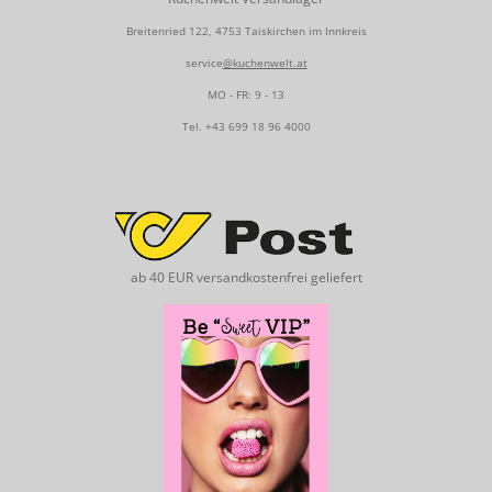
Breitenried 122, 4753 Taiskirchen im Innkreis
service
@kuchenwelt.at
MO - FR: 9 - 13
Tel.
+43 699 18 96 4000
ab 40 EUR versandkostenfrei geliefert