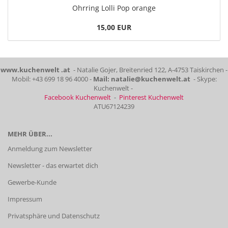
Ohrring Lolli Pop orange
15,00 EUR
www.kuchenwelt .at
- Natalie Gojer, Breitenried 122, A-4753 Taiskirchen -
Mobil: +43 699 18 96 4000 -
Mail: natalie@kuchenwelt.at
- Skype:
Kuchenwelt -
Facebook Kuchenwelt
-
Pinterest Kuchenwelt
ATU67124239
MEHR ÜBER...
Anmeldung zum Newsletter
Newsletter - das erwartet dich
Gewerbe-Kunde
Impressum
Privatsphäre und Datenschutz