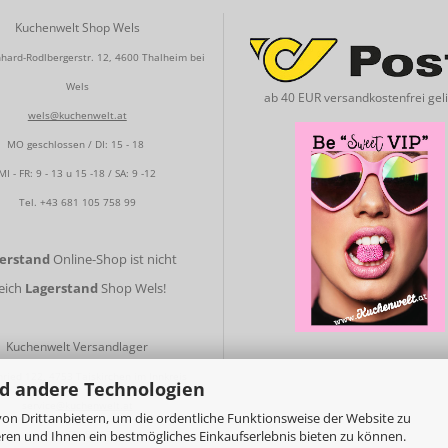
Kuchenwelt Shop Wels
hard-Rodlbergerstr. 12, 4600 Thalheim bei
Wels
ab 40 EUR versandkostenfrei geli
wels@kuchenwelt.at
MO geschlossen / DI: 15 - 18
MI - FR: 9 - 13 u 15 -18 / SA: 9 -12
Tel.
+43 681 105 758 99
gerstand
Online-Shop ist nicht
leich
Lagerstand
Shop Wels!
Kuchenwelt Versandlager
nried 122, 4753 Taiskirchen im Innkreis
d andere Technologien
service
@kuchenwelt.at
on Drittanbietern, um die ordentliche Funktionsweise der Website zu
ren und Ihnen ein bestmögliches Einkaufserlebnis bieten zu können.
MO - FR: 9 - 13