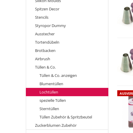
Silikon Moulds
Spitzen Decor
Stencils
Styropor Dummy
Ausstecher
Tortendübeln
Brotbacken
Airbrush
Tüllen & Co.
Tüllen & Co. anzeigen
Blumentüllen
Lochtüllen
AUSVER
spezielle Tüllen
Sterntüllen
Tüllen Zubehör & Spritzbeutel
Zuckerblumen Zubehör