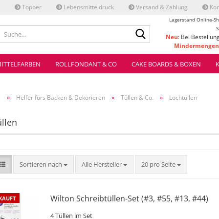
Topper
Lebensmitteldruck
Versand & Zahlung
Kon
Lagerstand Online-Sh
Suche...
S
Neu
: Bei Bestellun
Mindermengenz
ve
ITTELFARBEN
ROLLFONDANT & CO
CAKE BOARDS & BOXEN
»
»
»
e
Helfer fürs Backen & Dekorieren
Tüllen & Co.
Lochtüllen
llen
Sortieren nach
pro Seite
Sortieren nach
Alle Hersteller
20 pro Seite
Wilton Schreibtüllen-Set (#3, #55, #13, #44)
KAUFT
4 Tüllen im Set