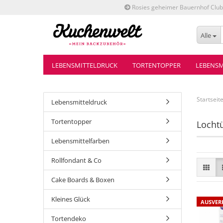
Rosies geheimer Bauernhof Club
Alle
LEBENSMITTELDRUCK
TORTENTOPPER
LEBENSM
Startseit
Lebensmitteldruck
Tortentopper
Lochtü
Lebensmittelfarben
Rollfondant & Co
Cake Boards & Boxen
Kleines Glück
AUSVER
Tortendeko