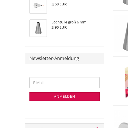
3,50 EUR
Lochtülle groß 6 mm
3,90 EUR
Newsletter-Anmeldung
WEITER
E-
ZUR
Mail
NEWSLETTER-
ANMELDUNG
ANMELDEN