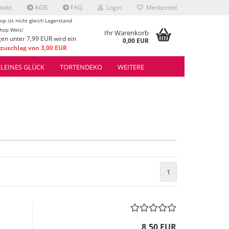
takt
AGB
FAQ
Login
Merkzettel
op ist nicht gleich Lagerstand
hop Wels!
Ihr Warenkorb
gen unter 7,99 EUR wird ein
0,00 EUR
uschlag von 3,00 EUR
rrechnet.
KLEINES GLÜCK
TORTENDEKO
WEITERE
1
8,50 EUR