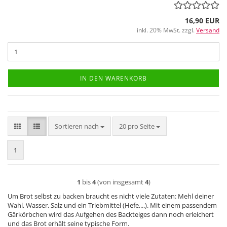
16,90 EUR
inkl. 20% MwSt. zzgl.
Versand
IN DEN WARENKORB
Sortieren nach
pro Seite
Sortieren nach
20 pro Seite
1
1
bis
4
(von insgesamt
4
)
Um Brot selbst zu backen braucht es nicht viele Zutaten: Mehl deiner
Wahl, Wasser, Salz und ein Triebmittel (Hefe,...). Mit einem passendem
Gärkörbchen wird das Aufgehen des Backteiges dann noch erleichert
und das Brot erhält seine typische Form.