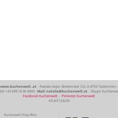
www.kuchenwelt .at
- Natalie Gojer, Breitenried 122, A-4753 Taiskirchen -
il: +43 699 18 96 4000 -
Mail: natalie@kuchenwelt.at
- Skype: Kuchenwe
Facebook Kuchenwelt
-
Pinterest Kuchenwelt
ATU67124239
Kuchenwelt Shop Wels