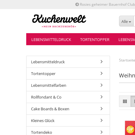
Rosies geheimer Bauernhof Club
Alle
LEBENSMITTELDRUCK
TORTENTOPPER
LEBENSM
Startseit
Lebensmitteldruck
Tortentopper
Weihn
Lebensmittelfarben
Rollfondant & Co
Cake Boards & Boxen
Kleines Glück
Tortendeko