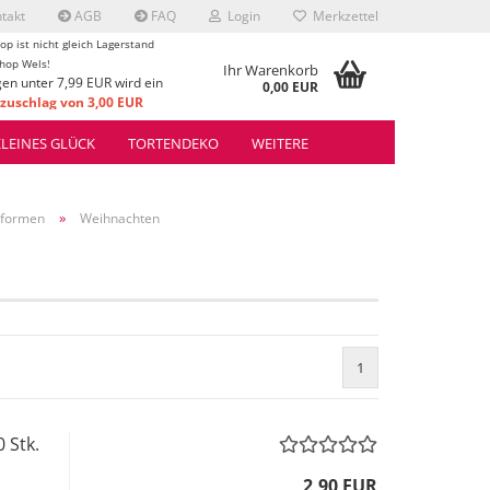
takt
AGB
FAQ
Login
Merkzettel
op ist nicht gleich Lagerstand
hop Wels!
Ihr Warenkorb
gen unter 7,99 EUR wird ein
0,00 EUR
uschlag von 3,00 EUR
rrechnet.
KLEINES GLÜCK
TORTENDEKO
WEITERE
»
kformen
Weihnachten
1
 Stk.
2,90 EUR