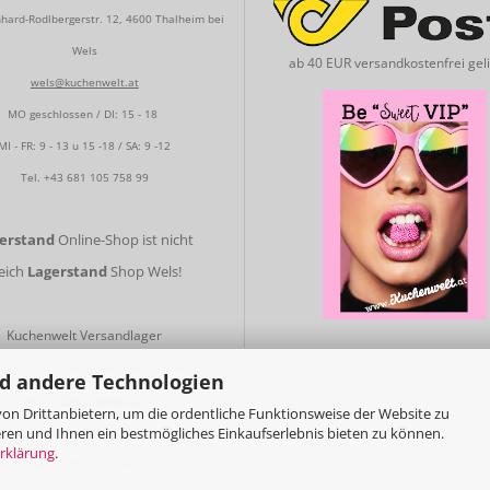
hard-Rodlbergerstr. 12, 4600 Thalheim bei
Wels
ab 40 EUR versandkostenfrei geli
wels@kuchenwelt.at
MO geschlossen / DI: 15 - 18
MI - FR: 9 - 13 u 15 -18 / SA: 9 -12
Tel.
+43 681 105 758 99
gerstand
Online-Shop ist nicht
leich
Lagerstand
Shop Wels!
Kuchenwelt Versandlager
nried 122, 4753 Taiskirchen im Innkreis
d andere Technologien
service
@kuchenwelt.at
on Drittanbietern, um die ordentliche Funktionsweise der Website zu
ren und Ihnen ein bestmögliches Einkaufserlebnis bieten zu können.
MO - FR: 9 - 13
rklärung
.
Tel.
+43 699 18 96 4000