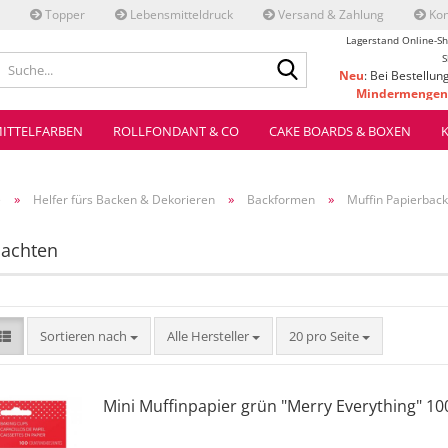
Topper
Lebensmitteldruck
Versand & Zahlung
Kon
Lagerstand Online-Sh
Suche...
S
Neu
: Bei Bestellun
Mindermengenz
ve
ITTELFARBEN
ROLLFONDANT & CO
CAKE BOARDS & BOXEN
»
»
»
e
Helfer fürs Backen & Dekorieren
Backformen
Muffin Papierbac
achten
Sortieren nach
pro Seite
Sortieren nach
Alle Hersteller
20 pro Seite
Mini Muffinpapier grün "Merry Everything" 100