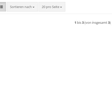
Sortieren nach
pro Seite
Sortieren nach
20 pro Seite
1
bis
3
(von insgesamt
3
)