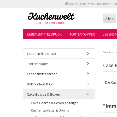
Rosies geheimer Bauernhof Club
Alle
LEBENSMITTELDRUCK
TORTENTOPPER
LEBENSM
Startseit
Lebensmitteldruck
Tortentopper
Cake 
Lebensmittelfarben
Die Kuc
Rollfondant & Co
Cake Boards & Boxen
Cake Boards & Boxen anzeigen
"Imme
Kuchentabletts & Drums