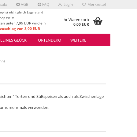
takt
AGB
FAQ
Login
Merkzettel
op ist nicht gleich Lagerstand
hop Wels!
Ihr Warenkorb
gen unter 7,99 EUR wird ein
0,00 EUR
uschlag von 3,00 EUR
rrechnet.
KLEINES GLÜCK
TORTENDEKO
WEITERE
nn)
leichten" Torten und Süßspeisen als auch als Zwischenlage
Drums mehrmals verwenden.