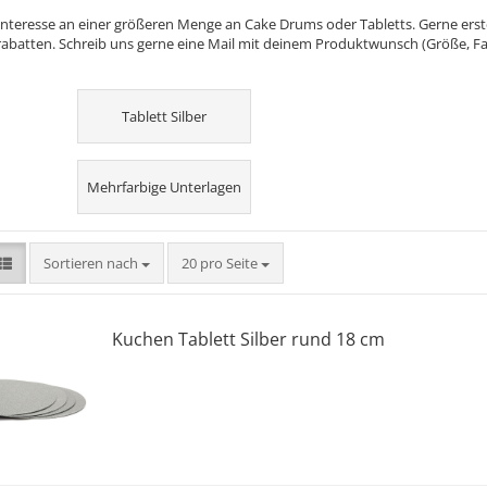
Interesse an einer größeren Menge an Cake Drums oder Tabletts. Gerne erstel
batten. Schreib uns gerne eine Mail mit deinem Produktwunsch (Größe, Fa
Tablett Silber
Mehrfarbige Unterlagen
Sortieren nach
pro Seite
Sortieren nach
20 pro Seite
Kuchen Tablett Silber rund 18 cm