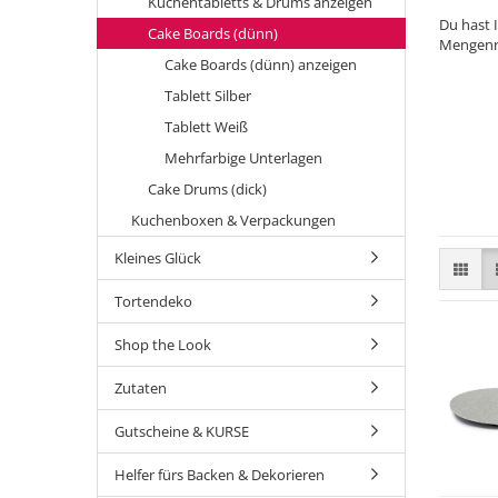
Kuchentabletts & Drums anzeigen
Du hast 
Cake Boards (dünn)
Mengenra
Cake Boards (dünn) anzeigen
Tablett Silber
Tablett Weiß
Mehrfarbige Unterlagen
Cake Drums (dick)
Kuchenboxen & Verpackungen
Kleines Glück
Tortendeko
Shop the Look
Zutaten
Gutscheine & KURSE
Helfer fürs Backen & Dekorieren