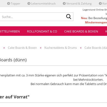
Topper
Lebensmitteldruck
Versand & Zahlung
Kon
Lagerstand Online-Sh
Suche...
S
Neu
: Bei Bestellun
Mindermengenz
ve
ITTELFARBEN
ROLLFONDANT & CO
CAKE BOARDS & BOXEN
»
»
»
e
Cake Boards & Boxen
Kuchentabletts & Drums
Cake Boards (dü
Boards (dünn)
henplatten mit ca. 3 mm Stärke eigenen sich perfekt zur Präsentation von "
bei Mehrstocktorten.
Bei normalen Gebrauch kann man die Tabletts und 
r auf Vorrat"