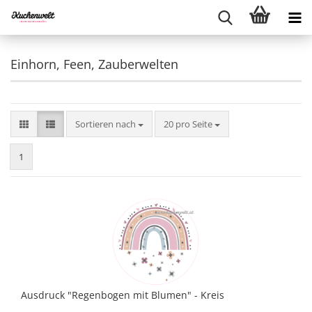
Einhorn, Feen, Zauberwelten
Sortieren nach
pro Seite
Sortieren nach
20 pro Seite
1
Ausdruck "Regenbogen mit Blumen" - Kreis