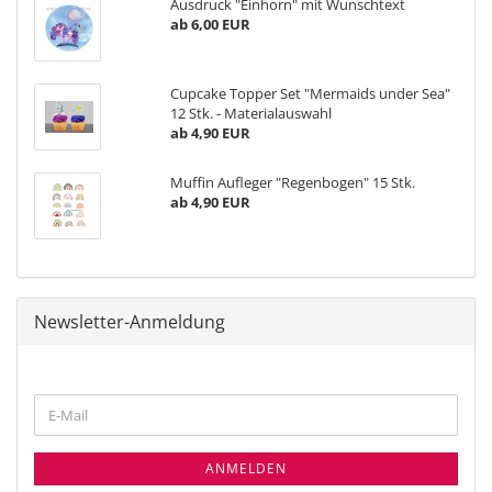
Ausdruck "Einhorn" mit Wunschtext
ab 6,00 EUR
Cupcake Topper Set "Mermaids under Sea"
12 Stk. - Materialauswahl
ab 4,90 EUR
Muffin Aufleger "Regenbogen" 15 Stk.
ab 4,90 EUR
Newsletter-Anmeldung
WEITER
E-
ZUR
Mail
NEWSLETTER-
ANMELDUNG
ANMELDEN