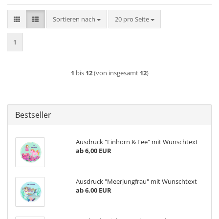
Sortieren nach
pro Seite
Sortieren nach
20 pro Seite
1
1
bis
12
(von insgesamt
12
)
Bestseller
Ausdruck "Einhorn & Fee" mit Wunschtext
ab 6,00 EUR
Ausdruck "Meerjungfrau" mit Wunschtext
ab 6,00 EUR