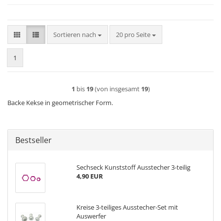
Sortieren nach
pro Seite
Sortieren nach
20 pro Seite
1
1
bis
19
(von insgesamt
19
)
Backe Kekse in geometrischer Form.
Bestseller
Sechseck Kunststoff Ausstecher 3-teilig
4,90 EUR
Kreise 3-teiliges Ausstecher-Set mit
Auswerfer