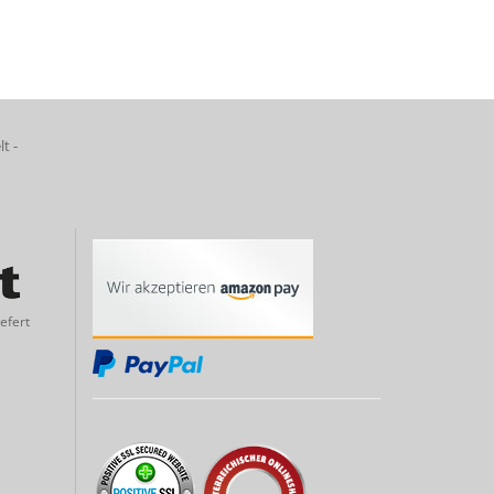
lt -
efert