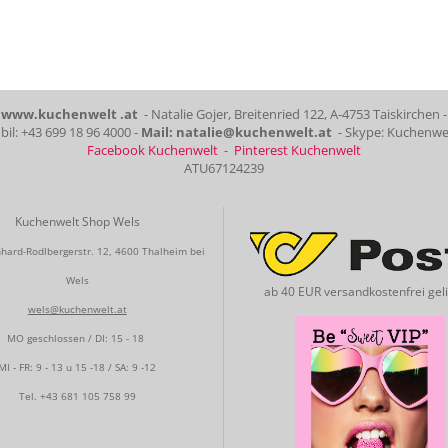
www.kuchenwelt .at
- Natalie Gojer, Breitenried 122, A-4753 Taiskirchen -
il: +43 699 18 96 4000 -
Mail: natalie@kuchenwelt.at
- Skype: Kuchenwe
Facebook Kuchenwelt
-
Pinterest Kuchenwelt
ATU67124239
Kuchenwelt Shop Wels
hard-Rodlbergerstr. 12, 4600 Thalheim bei
Wels
ab 40 EUR versandkostenfrei geli
wels@kuchenwelt.at
MO geschlossen / DI: 15 - 18
MI - FR: 9 - 13 u 15 -18 / SA: 9 -12
Tel.
+43 681 105 758 99