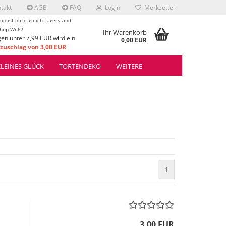
takt
AGB
FAQ
Login
Merkzettel
op ist nicht gleich Lagerstand
hop Wels!
Ihr Warenkorb
gen unter 7,99 EUR wird ein
0,00 EUR
uschlag von 3,00 EUR
rrechnet.
KLEINES GLÜCK
TORTENDEKO
WEITERE
1
3,00 EUR