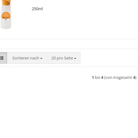
250ml
Sortieren nach
pro Seite
Sortieren nach
20 pro Seite
1
bis
4
(von insgesamt
4
)