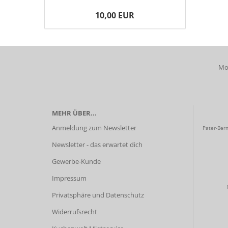
10,00 EUR
Mob
MEHR ÜBER...
Anmeldung zum Newsletter
Pater-Bern
Newsletter - das erwartet dich
Gewerbe-Kunde
Impressum
Privatsphäre und Datenschutz
Widerrufsrecht