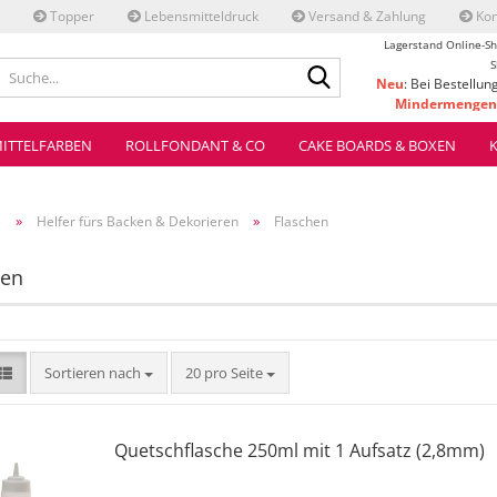
Topper
Lebensmitteldruck
Versand & Zahlung
Kon
Lagerstand Online-Sh
Suche...
S
Neu
: Bei Bestellun
Mindermengenz
ve
ITTELFARBEN
ROLLFONDANT & CO
CAKE BOARDS & BOXEN
»
»
e
Helfer fürs Backen & Dekorieren
Flaschen
hen
Sortieren nach
pro Seite
Sortieren nach
20 pro Seite
Quetschflasche 250ml mit 1 Aufsatz (2,8mm)