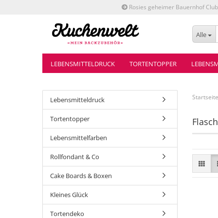
Rosies geheimer Bauernhof Club
Alle
LEBENSMITTELDRUCK
TORTENTOPPER
LEBENSM
Startseit
Lebensmitteldruck
Tortentopper
Flasc
Lebensmittelfarben
Rollfondant & Co
Cake Boards & Boxen
Kleines Glück
Tortendeko