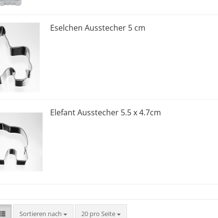
Eselchen Ausstecher 5 cm
Elefant Ausstecher 5.5 x 4.7cm
Sortieren nach
pro Seite
Sortieren nach
20 pro Seite