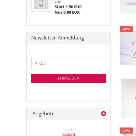
cm
Statt 1,50 EUR
Nur 0,90 EUR
-49%
Newsletter-Anmeldung
WEITER
E-
ZUR
Mail
NEWSLETTER-
ANMELDUNG
ANMELDEN
Angebote
-59%