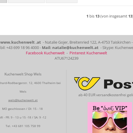
1
bis
13
(von insgesamt
13
www.kuchenwelt .at
- Natalie Gojer, Breitenried 122, A-4753 Taiskirchen -
il: +43 699 18 96 4000 -
Mail: natalie@kuchenwelt.at
- Skype: Kuchenwe
Facebook Kuchenwelt
-
Pinterest Kuchenwelt
ATU67124239
Kuchenwelt Shop Wels
hard-Rodlbergerstr. 12, 4600 Thalheim bei
Wels
ab 40 EUR versandkostenfrei geli
wels@kuchenwelt.at
MO geschlossen / DI: 15 - 18
MI - FR: 9 - 13 u 15 -18 / SA: 9 -12
Tel.
+43 681 105 758 99