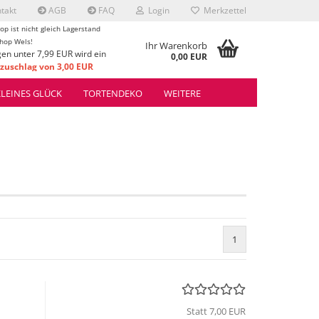
takt
AGB
FAQ
Login
Merkzettel
op ist nicht gleich Lagerstand
hop Wels!
Ihr Warenkorb
gen unter 7,99 EUR wird ein
0,00 EUR
uschlag von 3,00 EUR
rrechnet.
KLEINES GLÜCK
TORTENDEKO
WEITERE
1
Statt 7,00 EUR