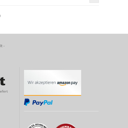
)
lt -
efert