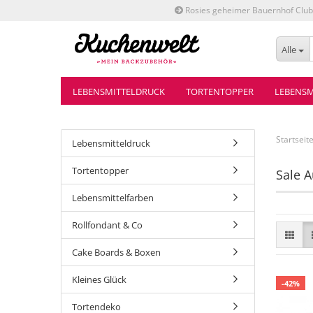
Rosies geheimer Bauernhof Club
Alle
LEBENSMITTELDRUCK
TORTENTOPPER
LEBENSM
Startseit
Lebensmitteldruck
Tortentopper
Sale A
Lebensmittelfarben
Rollfondant & Co
Cake Boards & Boxen
Kleines Glück
-42%
Tortendeko