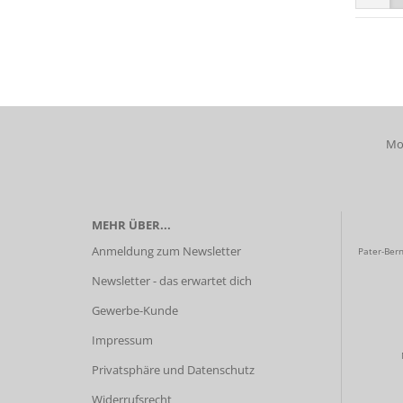
Mob
MEHR ÜBER...
Anmeldung zum Newsletter
Pater-Bern
Newsletter - das erwartet dich
Gewerbe-Kunde
Impressum
Privatsphäre und Datenschutz
Widerrufsrecht