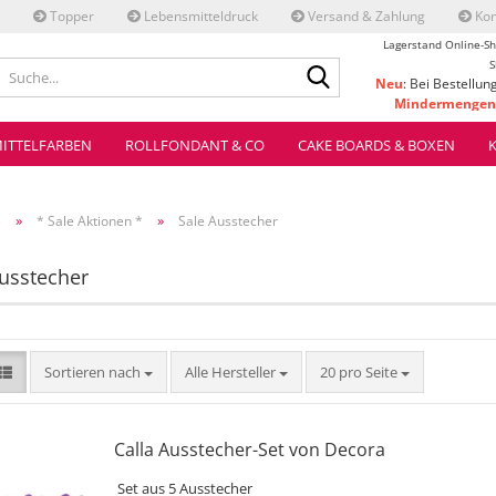
Topper
Lebensmitteldruck
Versand & Zahlung
Kon
Lagerstand Online-Sh
Suche...
S
Neu
: Bei Bestellun
Mindermengenz
ve
ITTELFARBEN
ROLLFONDANT & CO
CAKE BOARDS & BOXEN
»
»
e
* Sale Aktionen *
Sale Ausstecher
usstecher
Sortieren nach
pro Seite
Sortieren nach
Alle Hersteller
20 pro Seite
Calla Ausstecher-Set von Decora
Set aus 5 Ausstecher