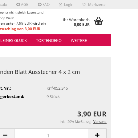
takt
AGB
FAQ
Login
Merkzettel
op ist nicht gleich Lagerstand
hop Wels!
Ihr Warenkorb
gen unter 7,99 EUR wird ein
0,00 EUR
uschlag von 3,00 EUR
rrechnet.
KLEINES GLÜCK
TORTENDEKO
WEITERE
inden Blatt Ausstecher 4 x 2 cm
t.Nr.:
Krif-052,346
agerbestand:
9
Stück
3,90 EUR
inkl. 20% MwSt. zzgl.
Versand