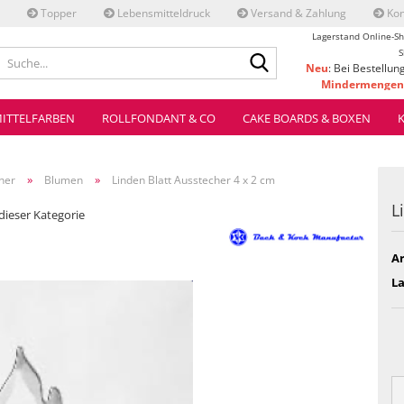
Topper
Lebensmitteldruck
Versand & Zahlung
Kon
Lagerstand Online-Sh
Suche...
S
Neu
: Bei Bestellun
Mindermengenz
ve
ITTELFARBEN
ROLLFONDANT & CO
CAKE BOARDS & BOXEN
»
»
her
Blumen
Linden Blatt Ausstecher 4 x 2 cm
L
 dieser Kategorie
Ar
L