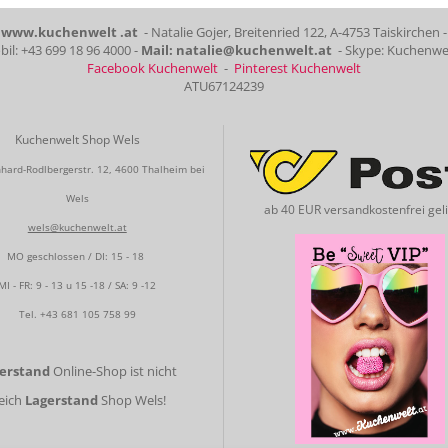
www.kuchenwelt .at
- Natalie Gojer, Breitenried 122, A-4753 Taiskirchen -
il: +43 699 18 96 4000 -
Mail: natalie@kuchenwelt.at
- Skype: Kuchenwe
Facebook Kuchenwelt
-
Pinterest Kuchenwelt
ATU67124239
Kuchenwelt Shop Wels
hard-Rodlbergerstr. 12, 4600 Thalheim bei
Wels
ab 40 EUR versandkostenfrei geli
wels@kuchenwelt.at
MO geschlossen / DI: 15 - 18
MI - FR: 9 - 13 u 15 -18 / SA: 9 -12
Tel.
+43 681 105 758 99
gerstand
Online-Shop ist nicht
leich
Lagerstand
Shop Wels!