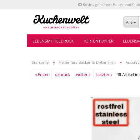
Rosies geheimer Bauernhof Club
Alle
LEBENSMITTELDRUCK
TORTENTOPPER
LEBENSM
»
»
Startseite
Helfer fürs Backen & Dekorieren
Ausstec
« Erster
« zurück
weiter »
Letzter »
15
Artikel in