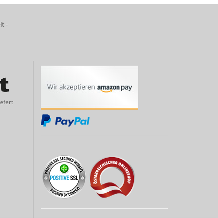
lt -
efert