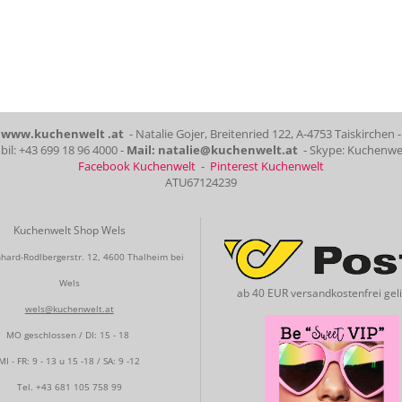
www.kuchenwelt .at
- Natalie Gojer, Breitenried 122, A-4753 Taiskirchen -
il: +43 699 18 96 4000 -
Mail: natalie@kuchenwelt.at
- Skype: Kuchenwe
Facebook Kuchenwelt
-
Pinterest Kuchenwelt
ATU67124239
Kuchenwelt Shop Wels
hard-Rodlbergerstr. 12, 4600 Thalheim bei
Wels
ab 40 EUR versandkostenfrei geli
wels@kuchenwelt.at
MO geschlossen / DI: 15 - 18
MI - FR: 9 - 13 u 15 -18 / SA: 9 -12
Tel.
+43 681 105 758 99