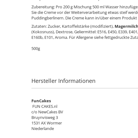
Zubereitung: Pro 200 g Mischung 500 ml Wasser hinzufügen
Sie die Creme vor der Weiterverarbeitung etwas steif wer
Puddingberlinern. Die Creme kann in/über einem Produk
Zutaten: Zucker, Kartoffelstärke (modifiziert),
Magermilch
(Kokosnuss), Dextrose, Geliermittel: E516, E450, E339, E401
E160b, E101, Aroma. Für Allergene siehe fettgedruckte Zutate
500g
Hersteller Informationen
FunCakes
FUN CAKES.nl
c/o NewCakes BV
Bruynvisweg 3
1531 AX Wormer
Niederlande