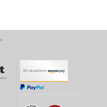
lt -
efert