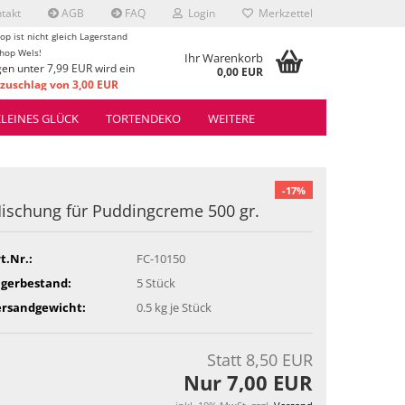
takt
AGB
FAQ
Login
Merkzettel
op ist nicht gleich Lagerstand
hop Wels!
Ihr Warenkorb
gen unter 7,99 EUR wird ein
0,00 EUR
uschlag von 3,00 EUR
rrechnet.
KLEINES GLÜCK
TORTENDEKO
WEITERE
-17%
ischung für Puddingcreme 500 gr.
t.Nr.:
FC-10150
agerbestand:
5
Stück
ersandgewicht:
0.5
kg je Stück
Statt 8,50 EUR
Nur 7,00 EUR