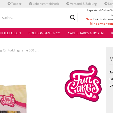
Topper
Lebensmitteldruck
Versand & Zahlung
Kon
Lagerstand Online-Sh
Suche...
S
Neu
: Bei Bestellun
Mindermengenz
ve
ITTELFARBEN
ROLLFONDANT & CO
CAKE BOARDS & BOXEN
g für Puddingcreme 500 gr.
M
Ar
L
V