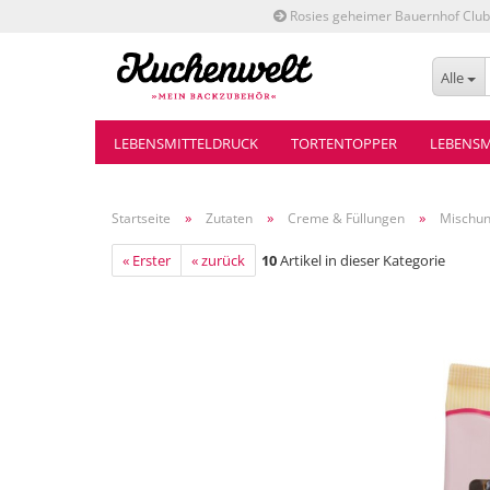
Rosies geheimer Bauernhof Club
Alle
LEBENSMITTELDRUCK
TORTENTOPPER
LEBENSM
»
»
»
Startseite
Zutaten
Creme & Füllungen
Mischun
« Erster
« zurück
10
Artikel in dieser Kategorie