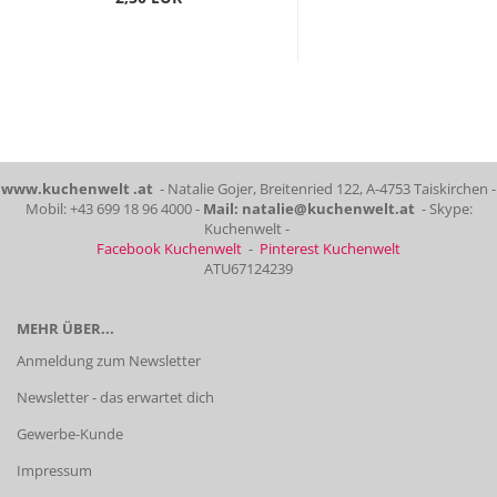
www.kuchenwelt .at
- Natalie Gojer, Breitenried 122, A-4753 Taiskirchen -
Mobil: +43 699 18 96 4000 -
Mail: natalie@kuchenwelt.at
- Skype:
Kuchenwelt -
Facebook Kuchenwelt
-
Pinterest Kuchenwelt
ATU67124239
MEHR ÜBER...
Anmeldung zum Newsletter
Newsletter - das erwartet dich
Gewerbe-Kunde
Impressum