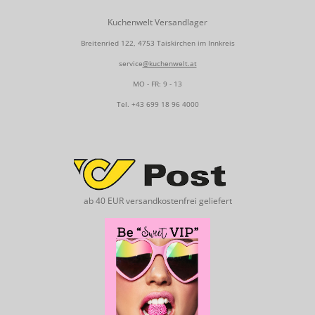
Kuchenwelt Versandlager
Breitenried 122, 4753 Taiskirchen im Innkreis
service
@kuchenwelt.at
MO - FR: 9 - 13
Tel.
+43 699 18 96 4000
ab 40 EUR versandkostenfrei geliefert