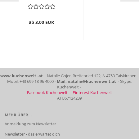
ab 3,00 EUR
www.kuchenwelt .at
- Natalie Gojer, Breitenried 122, A-4753 Taiskirchen -
Mobil: +43 699 18 96 4000 -
Mail: natalie@kuchenwelt.at
- Skype:
Kuchenwelt -
Facebook Kuchenwelt
-
Pinterest Kuchenwelt
ATU67124239
MEHR ÜBER...
Anmeldung zum Newsletter
Newsletter - das erwartet dich