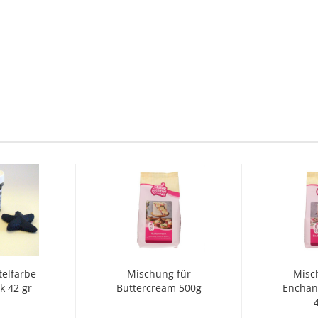
telfarbe
Mischung für
Misc
k 42 gr
Buttercream 500g
Enchan