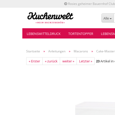
Rosies geheimer Bauernhof Club
Alle
LEBENSMITTELDRUCK
TORTENTOPPER
LEBENSM
»
»
»
Startseite
Anleitungen
Macarons
Cake-Masters
« Erster
« zurück
weiter »
Letzter »
23
Artikel in