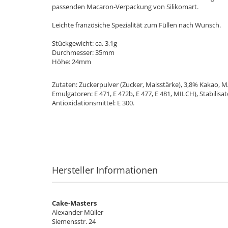
passenden Macaron-Verpackung von Silikomart.
Leichte französiche Spezialität zum Füllen nach Wunsch.
Stückgewicht: ca. 3,1g
Durchmesser: 35mm
Höhe: 24mm
Zutaten:
Zuckerpulver (Zucker, Maisstärke), 3,8% Kakao, 
Emulgatoren: E 471, E 472b, E 477, E 481, MILCH), Stabilisato
Antioxidationsmittel: E 300.
Hersteller Informationen
Cake-Masters
Alexander Müller
Siemensstr. 24