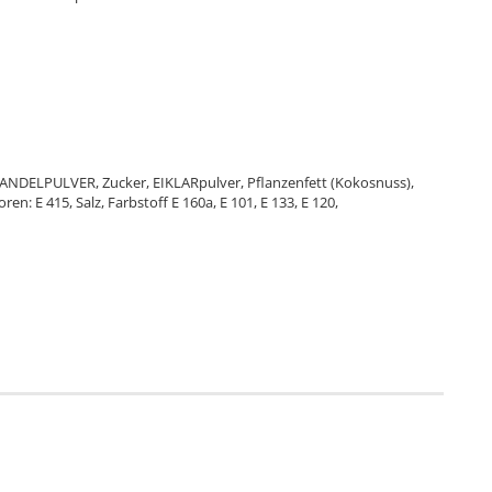
MANDELPULVER, Zucker, EIKLARpulver, Pflanzenfett (Kokosnuss),
ren: E 415, Salz, Farbstoff E 160a, E 101, E 133, E 120,