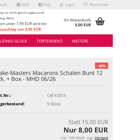
takt
AGB
FAQ
Login
Merkzettel
op ist nicht gleich Lagerstand
hop Wels!
Ihr Warenkorb
gen unter 7,99 EUR wird ein
0,00 EUR
uschlag von 3,00 EUR
rrechnet.
KLEINES GLÜCK
TORTENDEKO
WEITERE
-46%
ake-Masters Macarons Schalen Bunt 12
tk. + Box - MHD 06/26
t.Nr.:
CM-F2013
agerbestand:
9
Stück
Statt 15,00 EUR
Nur 8,00 EUR
inkl. 10% MwSt. zzgl.
Versand