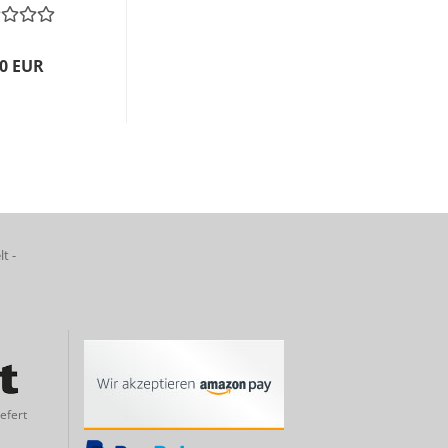
90 EUR
lt -
efert