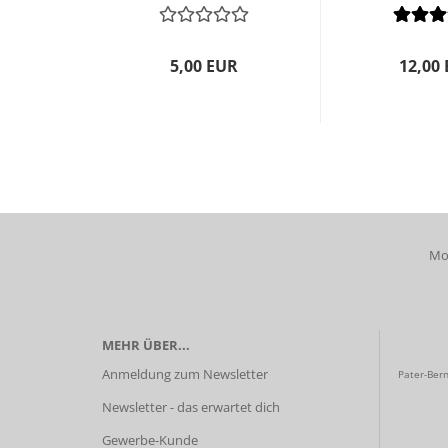
5,00 EUR
12,00
Mob
MEHR ÜBER...
Anmeldung zum Newsletter
Pater-Bern
Newsletter - das erwartet dich
Gewerbe-Kunde