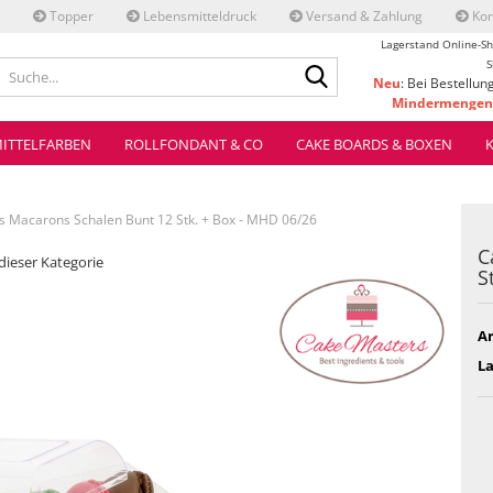
Topper
Lebensmitteldruck
Versand & Zahlung
Kon
Lagerstand Online-Sh
Suche...
S
Neu
: Bei Bestellun
Mindermengenz
ve
ITTELFARBEN
ROLLFONDANT & CO
CAKE BOARDS & BOXEN
 Macarons Schalen Bunt 12 Stk. + Box - MHD 06/26
C
 dieser Kategorie
S
Ar
L