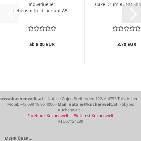
Individueller
Cake Drum RUND Sil
Lebensmitteldruck auf A5...
ab 8,00 EUR
3,70 EUR
www.kuchenwelt .at
- Natalie Gojer, Breitenried 122, A-4753 Taiskirchen -
Mobil: +43 699 18 96 4000 -
Mail: natalie@kuchenwelt.at
- Skype:
Kuchenwelt -
Facebook Kuchenwelt
-
Pinterest Kuchenwelt
ATU67124239
MEHR ÜBER...