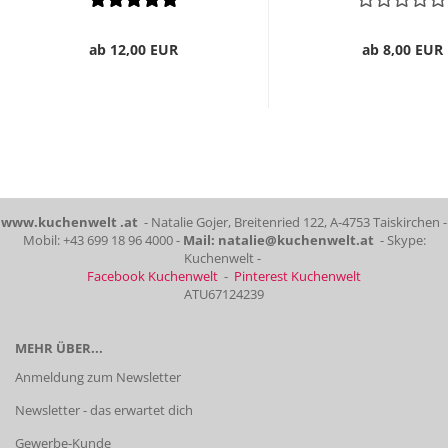
ab 12,00 EUR
ab 8,00 EUR
www.kuchenwelt .at
- Natalie Gojer, Breitenried 122, A-4753 Taiskirchen -
Mobil: +43 699 18 96 4000 -
Mail: natalie@kuchenwelt.at
- Skype:
Kuchenwelt -
Facebook Kuchenwelt
-
Pinterest Kuchenwelt
ATU67124239
MEHR ÜBER...
Anmeldung zum Newsletter
Newsletter - das erwartet dich
Gewerbe-Kunde