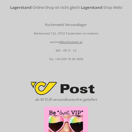
Lagerstand
Online-Shop ist nicht gleich
Lagerstand
Shop Wels!
Kuchenwelt Versandlager
Breitenried 122, 4753 Taiskirchen im Innkreis
service
@kuchenwelt.at
MO - FR: 9 - 13
Tel.
+43 699 18 96 4000
ab 40 EUR versandkostenfrei geliefert