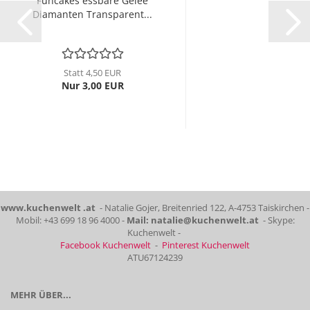
Funcakes essbare Gelee
Diamanten Transparent...
Statt 4,50 EUR
Nur 3,00 EUR
www.kuchenwelt .at
- Natalie Gojer, Breitenried 122, A-4753 Taiskirchen -
Mobil: +43 699 18 96 4000 -
Mail: natalie@kuchenwelt.at
- Skype:
Kuchenwelt -
Facebook Kuchenwelt
-
Pinterest Kuchenwelt
ATU67124239
MEHR ÜBER...