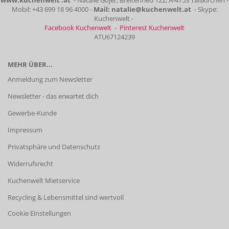
www.kuchenwelt .at
- Natalie Gojer, Breitenried 122, A-4753 Taiskirchen -
Mobil: +43 699 18 96 4000 -
Mail: natalie@kuchenwelt.at
- Skype:
Kuchenwelt -
Facebook Kuchenwelt
-
Pinterest Kuchenwelt
ATU67124239
MEHR ÜBER...
Anmeldung zum Newsletter
Newsletter - das erwartet dich
Gewerbe-Kunde
Impressum
Privatsphäre und Datenschutz
Widerrufsrecht
Kuchenwelt Mietservice
Recycling & Lebensmittel sind wertvoll
Cookie Einstellungen