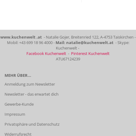
www.kuchenwelt .at
- Natalie Gojer, Breitenried 122, A-4753 Taiskirchen -
Mobil: +43 699 18 96 4000 -
Mail: natalie@kuchenwelt.at
- Skype:
Kuchenwelt -
Facebook Kuchenwelt
-
Pinterest Kuchenwelt
ATU67124239
MEHR ÜBER...
Anmeldung zum Newsletter
Newsletter - das erwartet dich
Gewerbe-Kunde
Impressum
Privatsphäre und Datenschutz
Widerrufsrecht