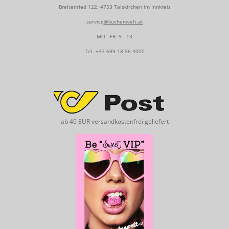
Breitenried 122, 4753 Taiskirchen im Innkreis
service
@kuchenwelt.at
MO - FR: 9 - 13
Tel.
+43 699 18 96 4000
ab 40 EUR versandkostenfrei geliefert