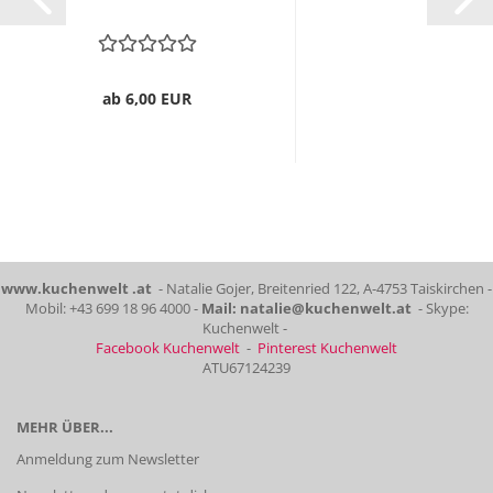
ab 6,00 EUR
www.kuchenwelt .at
- Natalie Gojer, Breitenried 122, A-4753 Taiskirchen -
Mobil: +43 699 18 96 4000 -
Mail: natalie@kuchenwelt.at
- Skype:
Kuchenwelt -
Facebook Kuchenwelt
-
Pinterest Kuchenwelt
ATU67124239
MEHR ÜBER...
Anmeldung zum Newsletter