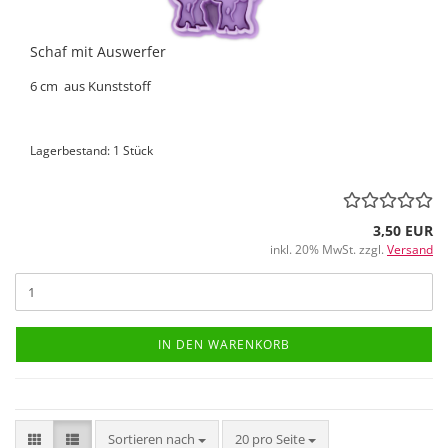
Schaf mit Auswerfer
6 cm aus Kunststoff
Lagerbestand: 1 Stück
3,50 EUR
inkl. 20% MwSt. zzgl.
Versand
IN DEN WARENKORB
Sortieren nach
pro Seite
Sortieren nach
20 pro Seite