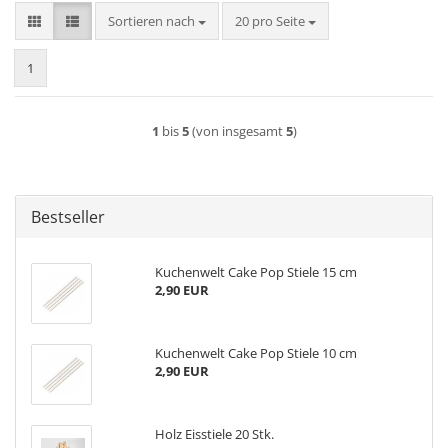
Sortieren nach
pro Seite
Sortieren nach
20 pro Seite
1
1
bis
5
(von insgesamt
5
)
Bestseller
Kuchenwelt Cake Pop Stiele 15 cm
2,90 EUR
Kuchenwelt Cake Pop Stiele 10 cm
2,90 EUR
Holz Eisstiele 20 Stk.