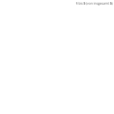
1
bis
5
(von insgesamt
5
)