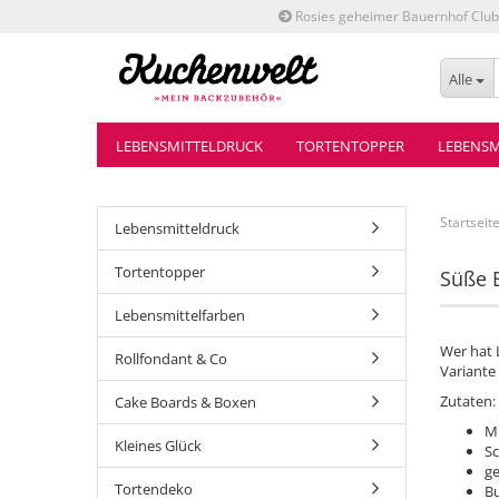
Rosies geheimer Bauernhof Club
Alle
LEBENSMITTELDRUCK
TORTENTOPPER
LEBENSM
Startseit
Lebensmitteldruck
Tortentopper
Süße 
Lebensmittelfarben
Wer hat 
Rollfondant & Co
Variante
Zutaten:
Cake Boards & Boxen
M
Kleines Glück
S
ge
Tortendeko
B