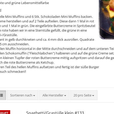
te und grüne Lebensmittelfarbe
g:
helle Mini Muffins und 6 Stk. Schokoladen Mini Muffins backen.
me herstellen und auf 2 Teile aufteilen. Diese dann 1 Mal in rot
 und 1 Mal in grün. Die eingefärbte Buttercreme in Spritzbeutel
ie rote haben wir in eine Sterntülle gefüllt, die grüne in eine
i-/Grastülle.
ant in gelb durchkneten und ca. 4 mm dick ausrollen. Quadrate
2,5 cm ausschneiden.
llen Muffin horizontal in der Mitte durchschneiden und auf dem unteren Teil
en Schokomuffin ("Fleischlaibchen") halbieren und auf die grüne Creme set
n kleinen Tupfer der roten Buttercreme mittig aufspritzen und darauf die 
h die rote Buttercreme als Ketchup.
n Teil des hellen Muffins aufsetzen und fertig ist der süße Burger
 euch schmecken!!
Sortieren nach
pro Seite
Sortieren nach
Alle Hersteller
20 pro Seite
Spaghetti/Grastülle klein #133
KAUFT