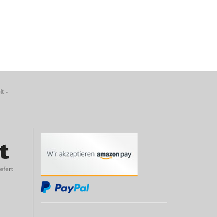
lt -
efert