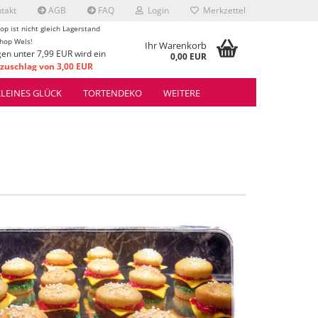
takt
AGB
FAQ
Login
Merkzettel
op ist nicht gleich Lagerstand
hop Wels!
Ihr Warenkorb
gen unter 7,99 EUR wird ein
0,00 EUR
uschlag von 3,00 EUR
rrechnet.
KLEINES GLÜCK
TORTENDEKO
WEITERE