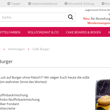
Topper
Lebensmitteldruck
Versand & Zahlung
Kon
Lagerstand Online-Sh
Suche...
S
Neu
: Bei Bestellun
Mindermengenz
ve
ITTELFARBEN
ROLLFONDANT & CO
CAKE BOARDS & BOXEN
»
»
e
Anleitungen
Süße Burger
Burger
Lust auf Burger ohne Fleisch?? Wir zeigen Euch heute die süße
 (im wahrsten Sinne des Wortes)!
uffinbackmischung
choko-Muffinbackmischung
lber Fondant
uttercreme