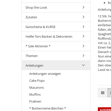
Ro
Shop the Look
Anleitun
12 Stk. 
Zutaten
Buttercre
einfärben
Gutscheine & KURSE
füllen, d
Spaghett
Helfer fürs Backen & Dekorieren
Rollfond
mit ca. 
* Sale Aktionen *
Einen he
Danach d
Themen
Nun eine
dann noc
Den obere
Anleitungen
Lasst es
Anleitungen anzeigen
Cake Pops
Macarons
Muffins
Pralinen
* Buttercreme-Bärchen *
AUSVER