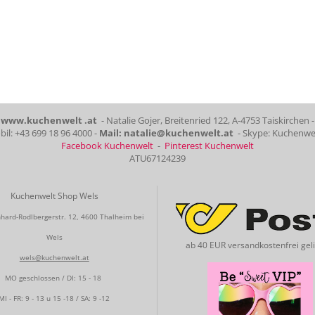
www.kuchenwelt .at
- Natalie Gojer, Breitenried 122, A-4753 Taiskirchen -
il: +43 699 18 96 4000 -
Mail: natalie@kuchenwelt.at
- Skype: Kuchenwe
Facebook Kuchenwelt
-
Pinterest Kuchenwelt
ATU67124239
Kuchenwelt Shop Wels
hard-Rodlbergerstr. 12, 4600 Thalheim bei
Wels
ab 40 EUR versandkostenfrei geli
wels@kuchenwelt.at
MO geschlossen / DI: 15 - 18
MI - FR: 9 - 13 u 15 -18 / SA: 9 -12