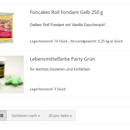
Funcakes Roll Fondant Gelb 250 g
Gelbes Roll Fondant mit Vanille Geschmack!
Lagerbestand: 14 Stück , Versandgewicht:
0,25
kg je Stück
Lebensmittelfarbe Party Grün
für leichtes Dosieren und Einfärben
Lagerbestand: 3 Stück
Sortieren nach
pro Seite
Sortieren nach
20 pro Seite