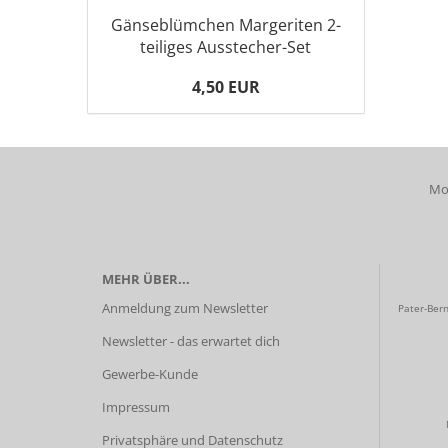
Gänseblümchen Margeriten 2-
teiliges Ausstecher-Set
4,50 EUR
Mob
MEHR ÜBER...
Anmeldung zum Newsletter
Pater-Bern
Newsletter - das erwartet dich
Gewerbe-Kunde
Impressum
Privatsphäre und Datenschutz