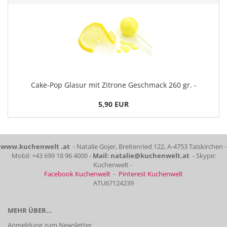
Cake-Pop Glasur mit Zitrone Geschmack 260 gr. -
5,90 EUR
www.kuchenwelt .at
- Natalie Gojer, Breitenried 122, A-4753 Taiskirchen -
Mobil: +43 699 18 96 4000 -
Mail: natalie@kuchenwelt.at
- Skype:
Kuchenwelt -
Facebook Kuchenwelt
-
Pinterest Kuchenwelt
ATU67124239
MEHR ÜBER...
Anmeldung zum Newsletter