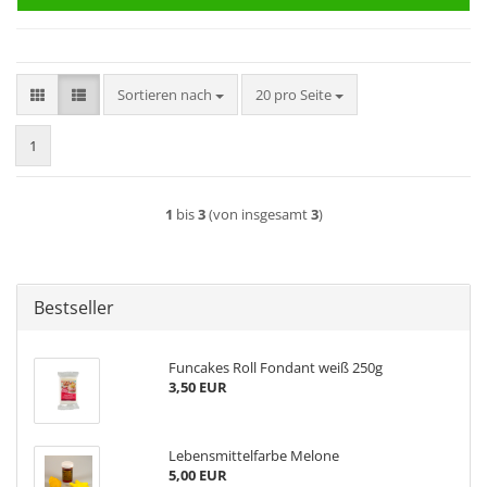
Sortieren nach
pro Seite
Sortieren nach
20 pro Seite
1
1
bis
3
(von insgesamt
3
)
Bestseller
Funcakes Roll Fondant weiß 250g
3,50 EUR
Lebensmittelfarbe Melone
5,00 EUR