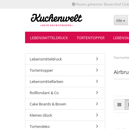
Rosies geheimer Bauernhof Club
Alle
LEBENSMITTELDRUCK
TORTENTOPPER
LEBENSM
Startseit
Lebensmitteldruck
Tortentopper
Airbr
Lebensmittelfarben
Rollfondant & Co
Cake Boards & Boxen
Kleines Glück
Tortendeko