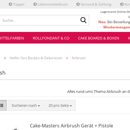
Topper
Lebensmitteldruck
Versand & Zahlung
Kon
Lagerstand Online-Sh
Suche...
S
Neu
: Bei Bestellun
Mindermengenz
ve
ITTELFARBEN
ROLLFONDANT & CO
CAKE BOARDS & BOXEN
»
»
e
Helfer fürs Backen & Dekorieren
Airbrush
ush
Alles rund ums Thema Airbrush an de
Sortieren nach
pro Seite
Sortieren nach
20 pro Seite
Cake-Masters Airbrush Gerät + Pistole