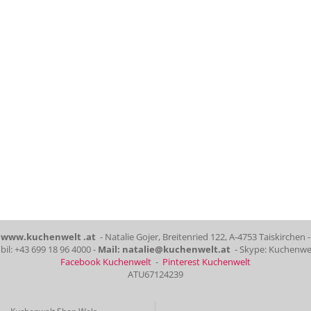
www.kuchenwelt .at
- Natalie Gojer, Breitenried 122, A-4753 Taiskirchen -
il: +43 699 18 96 4000 -
Mail: natalie@kuchenwelt.at
- Skype: Kuchenwe
Facebook Kuchenwelt
-
Pinterest Kuchenwelt
ATU67124239