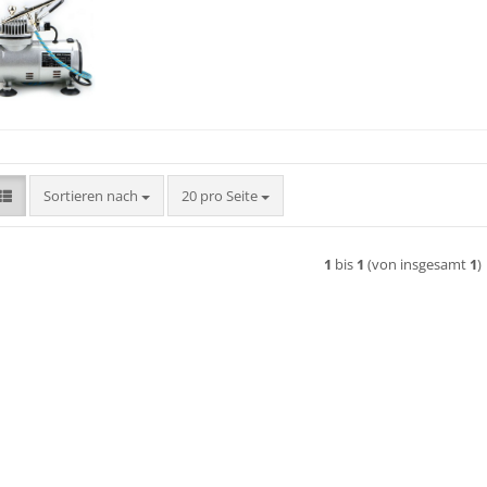
Sortieren nach
pro Seite
Sortieren nach
20 pro Seite
1
bis
1
(von insgesamt
1
)