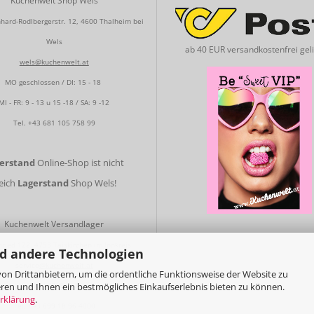
Kuchenwelt Shop Wels
hard-Rodlbergerstr. 12, 4600 Thalheim bei
Wels
ab 40 EUR versandkostenfrei geli
wels@kuchenwelt.at
MO geschlossen / DI: 15 - 18
MI - FR: 9 - 13 u 15 -18 / SA: 9 -12
Tel.
+43 681 105 758 99
gerstand
Online-Shop ist nicht
leich
Lagerstand
Shop Wels!
Kuchenwelt Versandlager
nried 122, 4753 Taiskirchen im Innkreis
d andere Technologien
service
@kuchenwelt.at
on Drittanbietern, um die ordentliche Funktionsweise der Website zu
ren und Ihnen ein bestmögliches Einkaufserlebnis bieten zu können.
MO - FR: 9 - 13
rklärung
.
Tel.
+43 699 18 96 4000