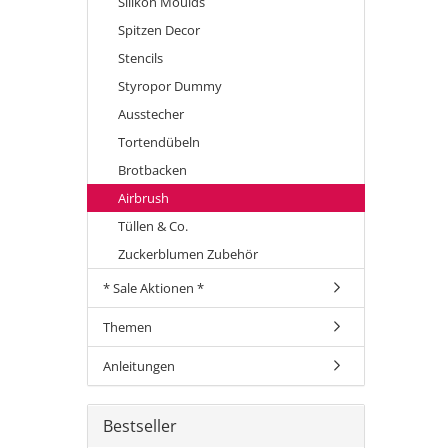
Silikon Moulds
Spitzen Decor
Stencils
Styropor Dummy
Ausstecher
Tortendübeln
Brotbacken
Airbrush
Tüllen & Co.
Zuckerblumen Zubehör
* Sale Aktionen *
Themen
Anleitungen
Bestseller