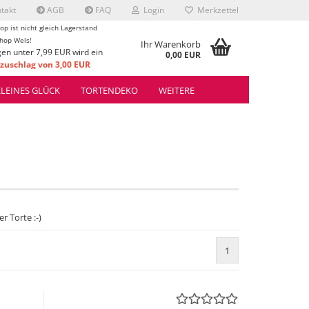
takt
AGB
FAQ
Login
Merkzettel
op ist nicht gleich Lagerstand
hop Wels!
Ihr Warenkorb
gen unter 7,99 EUR wird ein
0,00 EUR
uschlag von 3,00 EUR
rrechnet.
KLEINES GLÜCK
TORTENDEKO
WEITERE
r Torte :-)
1