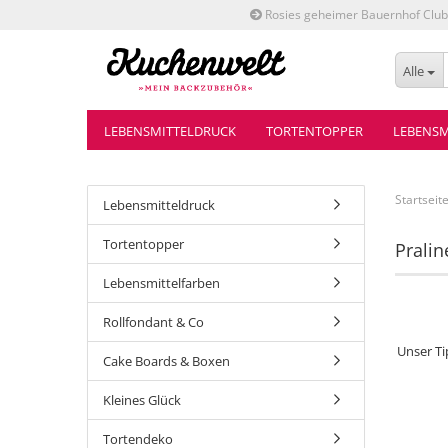
Rosies geheimer Bauernhof Club
Alle
LEBENSMITTELDRUCK
TORTENTOPPER
LEBENSM
Startseit
Lebensmitteldruck
Tortentopper
Prali
Lebensmittelfarben
Rollfondant & Co
Unser Ti
Cake Boards & Boxen
Kleines Glück
Tortendeko