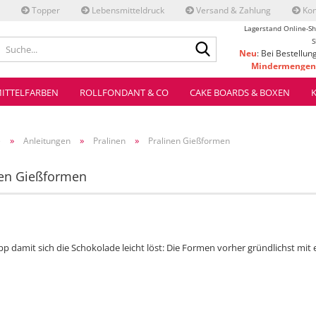
Topper
Lebensmitteldruck
Versand & Zahlung
Kon
Lagerstand Online-Sh
Suche...
S
Neu
: Bei Bestellun
Mindermengenz
ve
ITTELFARBEN
ROLLFONDANT & CO
CAKE BOARDS & BOXEN
»
»
»
e
Anleitungen
Pralinen
Pralinen Gießformen
nen Gießformen
pp damit sich die Schokolade leicht löst: Die Formen vorher gründlichst mi