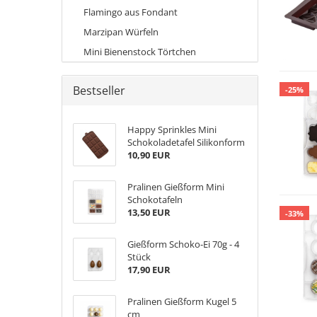
Flamingo aus Fondant
Marzipan Würfeln
Mini Bienenstock Törtchen
Bestseller
-25%
Happy Sprinkles Mini
Schokoladetafel Silikonform
10,90 EUR
Pralinen Gießform Mini
Schokotafeln
13,50 EUR
-33%
Gießform Schoko-Ei 70g - 4
Stück
17,90 EUR
Pralinen Gießform Kugel 5
cm