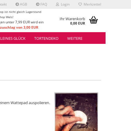
takt
AGB
FAQ
Login
Merkzettel
op ist nicht gleich Lagerstand
hop Wels!
Ihr Warenkorb
gen unter 7,99 EUR wird ein
0,00 EUR
uschlag von 3,00 EUR
rrechnet.
KLEINES GLÜCK
TORTENDEKO
WEITERE
t einem Wattepad auspolieren.