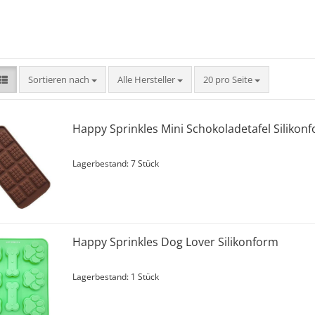
Sortieren nach
pro Seite
Sortieren nach
Alle Hersteller
20 pro Seite
Happy Sprinkles Mini Schokoladetafel Silikon
Lagerbestand: 7 Stück
Happy Sprinkles Dog Lover Silikonform
Lagerbestand: 1 Stück