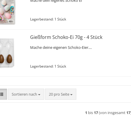
Mache dein eigenes Schoko Ei
Lagerbestand: 1 Stück
Gießform Schoko-Ei 70g - 4 Stück
Mache deine eigenen Schoko-Eier....
Lagerbestand: 1 Stück
Sortieren nach
pro Seite
Sortieren nach
20 pro Seite
1
bis
17
(von insgesamt
17