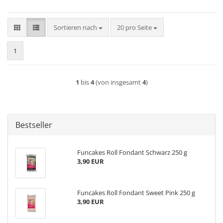
Sortieren nach
pro Seite
Sortieren nach
20 pro Seite
1
1
bis
4
(von insgesamt
4
)
Bestseller
Funcakes Roll Fondant Schwarz 250 g
3,90 EUR
Funcakes Roll Fondant Sweet Pink 250 g
3,90 EUR