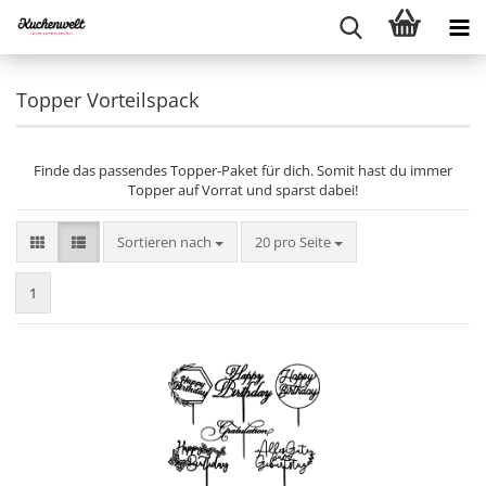
Topper Vorteilspack
Finde das passendes Topper-Paket für dich. Somit hast du immer
Topper auf Vorrat und sparst dabei!
Sortieren nach
pro Seite
Sortieren nach
20 pro Seite
1