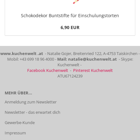
Schokodekor Buntstifte für Einschulungstorten
6,90 EUR
www.kuchenwelt .at
- Natalie Gojer, Breitenried 122, A-4753 Taiskirchen -
Mobil: +43 699 18 96 4000 -
Mail: natalie@kuchenwelt.at
- Skype:
Kuchenwelt -
Facebook Kuchenwelt
-
Pinterest Kuchenwelt
ATU67124239
MEHR ÜBER...
Anmeldung zum Newsletter
Newsletter - das erwartet dich
Gewerbe-Kunde
Impressum