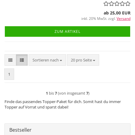
ab 25,00 EUR
inkl. 20% MwSt. zzgl.
Versand
ZUM ARTIKEL
Sortieren nach
pro Seite
Sortieren nach
20 pro Seite
1
1
bis
7
(von insgesamt
7
)
Finde das passendes Topper-Paket für dich. Somit hast du immer
Topper auf Vorrat und sparst dabei!
Bestseller