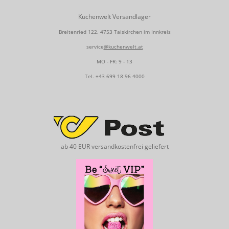
Kuchenwelt Versandlager
Breitenried 122, 4753 Taiskirchen im Innkreis
service
@kuchenwelt.at
MO - FR: 9 - 13
Tel.
+43 699 18 96 4000
ab 40 EUR versandkostenfrei geliefert