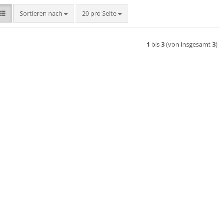
Sortieren nach
pro Seite
Sortieren nach
20 pro Seite
1
bis
3
(von insgesamt
3
)