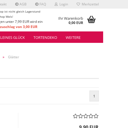
takt
AGB
FAQ
Login
Merkzettel
op ist nicht gleich Lagerstand
hop Wels!
Ihr Warenkorb
gen unter 7,99 EUR wird ein
0,00 EUR
uschlag von 3,00 EUR
rrechnet.
KLEINES GLÜCK
TORTENDEKO
WEITERE
»
Glätter
1
9,90 EUR