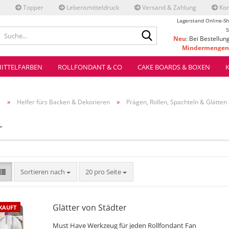
Topper
Lebensmitteldruck
Versand & Zahlung
Kon
Lagerstand Online-Sh
Suche...
S
Neu
: Bei Bestellun
Mindermengenz
ve
ITTELFARBEN
ROLLFONDANT & CO
CAKE BOARDS & BOXEN
»
»
e
Helfer fürs Backen & Dekorieren
Prägen, Rollen, Spachteln & Glätten
r
Sortieren nach
pro Seite
Sortieren nach
20 pro Seite
Glätter von Städter
KAUFT
Must Have Werkzeug für jeden Rollfondant Fan