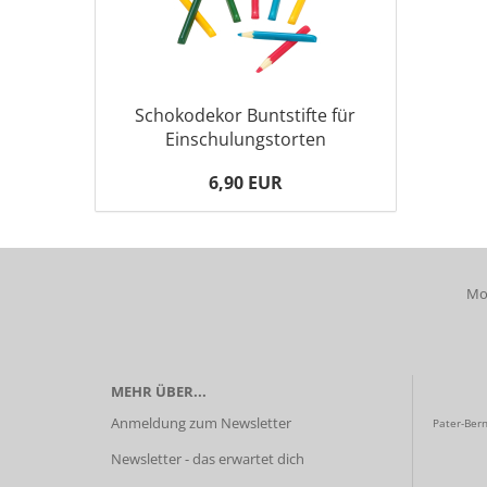
Schokodekor Buntstifte für
Einschulungstorten
6,90 EUR
Mob
MEHR ÜBER...
Anmeldung zum Newsletter
Pater-Bern
Newsletter - das erwartet dich