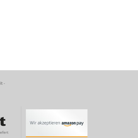
lt -
efert