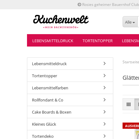
Rosies geheimer Bauernhof Club
Alle
LEBENSMITTELDRUCK
TORTENTOPPER
LEBENSM
Startseit
Lebensmitteldruck
Tortentopper
Glätte
Lebensmittelfarben
Rollfondant & Co
Cake Boards & Boxen
Kleines Glück
AUSVER
Tortendeko