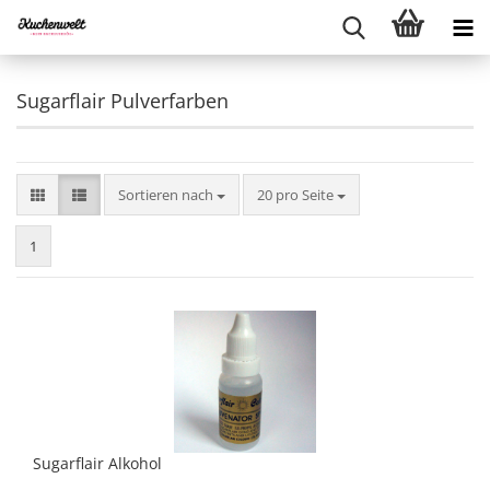
Sugarflair Pulverfarben
Sortieren nach
pro Seite
Sortieren nach
20 pro Seite
1
Sugarflair Alkohol