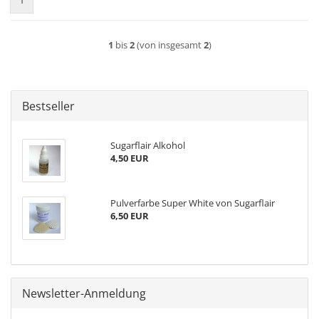
1
1
bis
2
(von insgesamt
2
)
Bestseller
Sugarflair Alkohol
4,50 EUR
Pulverfarbe Super White von Sugarflair
6,50 EUR
Newsletter-Anmeldung