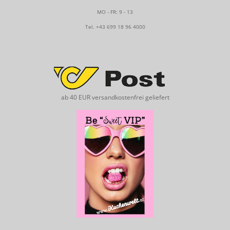
MO - FR: 9 - 13
Tel.
+43 699 18 96 4000
ab 40 EUR versandkostenfrei geliefert