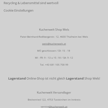
Recycling & Lebensmittel sind wertvoll
Cookie Einstellungen
Kuchenwelt Shop Wels
Pater-Bernhard-Rodlbergerstr. 12, 4600 Thalheim bei Wels
wels@kuchenwelt.at
MO geschlossen / DI: 15 - 18
MI - FR: 9 - 13 u 15 -18 / SA: 9 -12
Tel.
+43 681 105 758 99
Lagerstand
Online-Shop ist nicht gleich
Lagerstand
Shop Wels!
Kuchenwelt Versandlager
Breitenried 122, 4753 Taiskirchen im Innkreis
service
@kuchenwelt.at