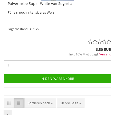
Pulverfarbe Super White von Sugarflair
Für ein noch intensiveres Weiß!
Lagerbestand: 3 Stück
6,50 EUR
inkl. 10% MwSt. zzgl.
Versand
IN DEN WARENKORB
Sortieren nach
pro Seite
Sortieren nach
20 pro Seite