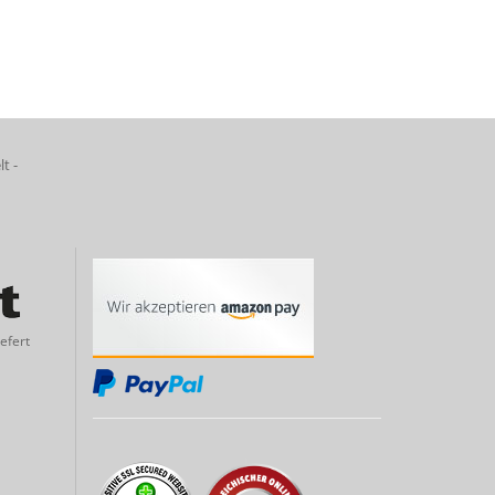
lt -
efert