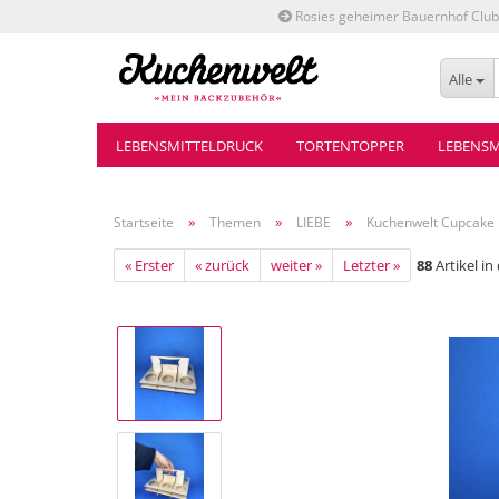
Rosies geheimer Bauernhof Club
Alle
LEBENSMITTELDRUCK
TORTENTOPPER
LEBENSM
»
»
»
Startseite
Themen
LIEBE
Kuchenwelt Cupcake H
« Erster
« zurück
weiter »
Letzter »
88
Artikel in