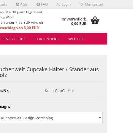
takt
AGB
FAQ
Login
Merkzettel
op ist nicht gleich Lagerstand
hop Wels!
Ihr Warenkorb
gen unter 7,99 EUR wird ein
0,00 EUR
uschlag von 3,00 EUR
rrechnet.
KLEINES GLÜCK
TORTENDEKO
WEITERE
uchenwelt Cupcake Halter / Ständer aus
olz
t.Nr.:
Kuch-CupCa-Hal
sign: