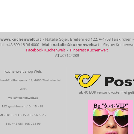
www.kuchenwelt .at
- Natalie Gojer, Breitenried 122, A-4753 Taiskirchen -
il: +43 699 18 96 4000 -
Mail: natalie@kuchenwelt.at
- Skype: Kuchenwe
Facebook Kuchenwelt
-
Pinterest Kuchenwelt
ATU67124239
Kuchenwelt Shop Wels
hard-Rodlbergerstr. 12, 4600 Thalheim bei
Wels
ab 40 EUR versandkostenfrei geli
wels@kuchenwelt.at
MO geschlossen / DI: 15 - 18
MI - FR: 9 - 13 u 15 -18 / SA: 9 -12
Tel.
+43 681 105 758 99