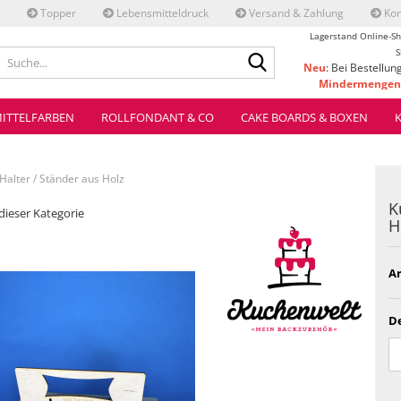
Topper
Lebensmitteldruck
Versand & Zahlung
Kon
Lagerstand Online-Sh
Suche...
S
Neu
: Bei Bestellun
Mindermengenz
ve
ITTELFARBEN
ROLLFONDANT & CO
CAKE BOARDS & BOXEN
alter / Ständer aus Holz
K
 dieser Kategorie
H
Ar
De