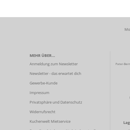
Mob
MEHR ÜBER...
Anmeldung zum Newsletter
Pater-Bern
Newsletter - das erwartet dich
Gewerbe-Kunde
Impressum
Privatsphäre und Datenschutz
Widerrufsrecht
Kuchenwelt Mietservice
La