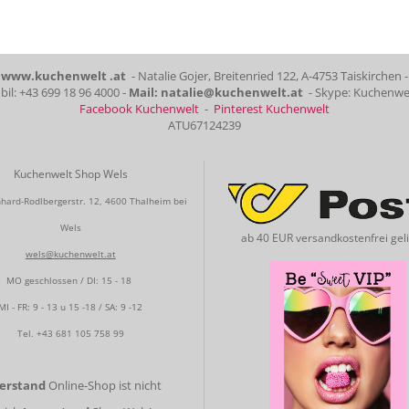
www.kuchenwelt .at
- Natalie Gojer, Breitenried 122, A-4753 Taiskirchen -
il: +43 699 18 96 4000 -
Mail: natalie@kuchenwelt.at
- Skype: Kuchenwe
Facebook Kuchenwelt
-
Pinterest Kuchenwelt
ATU67124239
Kuchenwelt Shop Wels
hard-Rodlbergerstr. 12, 4600 Thalheim bei
Wels
ab 40 EUR versandkostenfrei geli
wels@kuchenwelt.at
MO geschlossen / DI: 15 - 18
MI - FR: 9 - 13 u 15 -18 / SA: 9 -12
Tel.
+43 681 105 758 99
gerstand
Online-Shop ist nicht