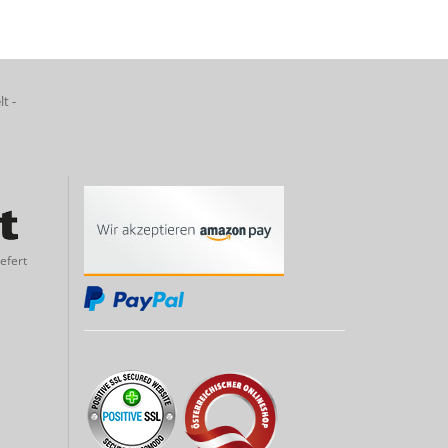
lt -
efert