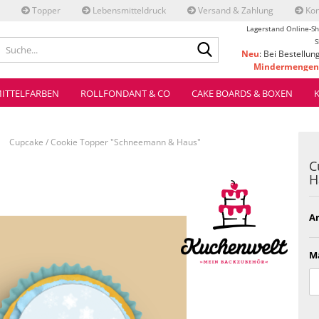
Topper
Lebensmitteldruck
Versand & Zahlung
Kon
Lagerstand Online-Sh
Suche...
S
Neu
: Bei Bestellun
Mindermengenz
ve
ITTELFARBEN
ROLLFONDANT & CO
CAKE BOARDS & BOXEN
»
Cupcake / Cookie Topper "Schneemann & Haus"
C
H
Ar
Ma