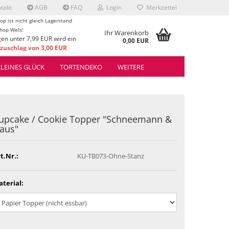
takt
AGB
FAQ
Login
Merkzettel
op ist nicht gleich Lagerstand
hop Wels!
Ihr Warenkorb
gen unter 7,99 EUR wird ein
0,00 EUR
uschlag von 3,00 EUR
rrechnet.
KLEINES GLÜCK
TORTENDEKO
WEITERE
upcake / Cookie Topper "Schneemann &
aus"
t.Nr.:
KU-TB073-Ohne-Stanz
terial: