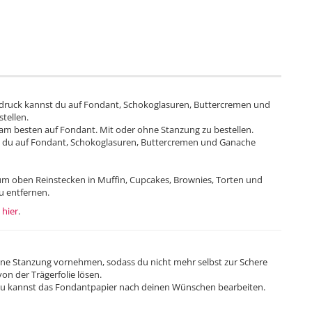
sdruck kannst du auf Fondant, Schokoglasuren, Buttercremen und
stellen.
 am besten auf Fondant. Mit oder ohne Stanzung zu bestellen.
t du auf Fondant, Schokoglasuren, Buttercremen und Ganache
zum oben Reinstecken in Muffin, Cupcakes, Brownies, Torten und
zu entfernen.
u
hier
.
ne Stanzung vornehmen, sodass du nicht mehr selbst zur Schere
on der Trägerfolie lösen.
d du kannst das Fondantpapier nach deinen Wünschen bearbeiten.