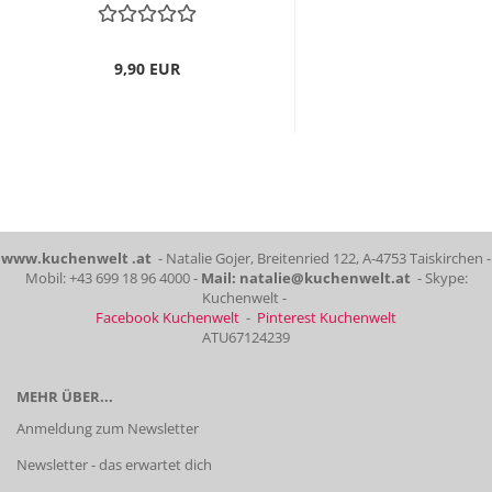
9,90 EUR
www.kuchenwelt .at
- Natalie Gojer, Breitenried 122, A-4753 Taiskirchen -
Mobil: +43 699 18 96 4000 -
Mail: natalie@kuchenwelt.at
- Skype:
Kuchenwelt -
Facebook Kuchenwelt
-
Pinterest Kuchenwelt
ATU67124239
MEHR ÜBER...
Anmeldung zum Newsletter
Newsletter - das erwartet dich